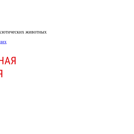
экзотических животных
щих