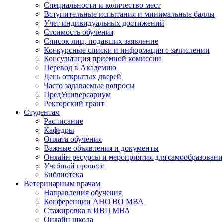
Специальности и количество мест
Вступительные испытания и минимальные баллы
Учет индивидуальных достижений
Стоимость обучения
Список лиц, подавших заявление
Конкурсные списки и информация о зачислении
Консультация приемной комиссии
Перевод в Академию
День открытых дверей
Часто задаваемые вопросы
ПредУниверсариум
Ректорский грант
Студентам
Расписание
Кафедры
Оплата обучения
Важные объявления и документы
Онлайн ресурсы и мероприятия для самообразован
Учебный процесс
Библиотека
Ветеринарным врачам
Направления обучения
Конференции АНО ВО МВА
Стажировка в ИВЦ МВА
Онлайн школа