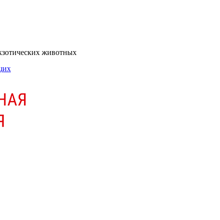
экзотических животных
щих