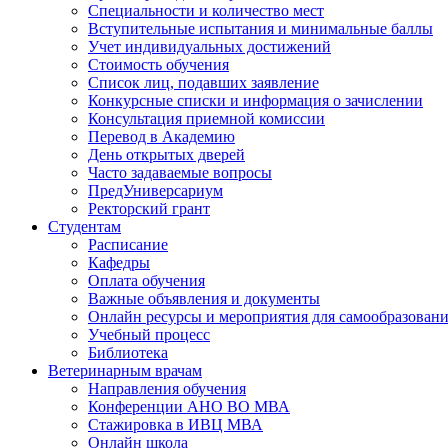
Специальности и количество мест
Вступительные испытания и минимальные баллы
Учет индивидуальных достижений
Стоимость обучения
Список лиц, подавших заявление
Конкурсные списки и информация о зачислении
Консультация приемной комиссии
Перевод в Академию
День открытых дверей
Часто задаваемые вопросы
ПредУниверсариум
Ректорский грант
Студентам
Расписание
Кафедры
Оплата обучения
Важные объявления и документы
Онлайн ресурсы и мероприятия для самообразован
Учебный процесс
Библиотека
Ветеринарным врачам
Направления обучения
Конференции АНО ВО МВА
Стажировка в ИВЦ МВА
Онлайн школа