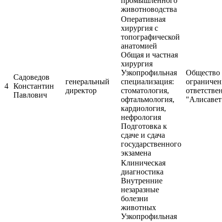
промышленного
животноводства
Оперативная
хирургия с
топографической
анатомией
Общая и частная
хирургия
Узкопрофильная
Общество 
Садоведов
генеральный
специализация:
ограниче
4
Константин
директор
стоматология,
ответстве
Павлович
офтальмология,
"Алисавет
кардиология,
нефрология
Подготовка к
сдаче и сдача
государственного
экзамена
Клиническая
диагностика
Внутренние
незаразные
болезни
животных
Узкопрофильная