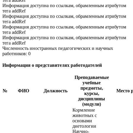
тега addRef
Информация доступна по ссылкам, обрамленным атрибутом
тега addRef
Информация доступна по ссылкам, обрамленным атрибутом
тега addRef
Информация доступна по ссылкам, обрамленным атрибутом
тега addRef
Информация доступна по ссылкам, обрамленным атрибутом
тега addRef
Численность иностранных педагогических и научных
работников: 0
Информация о представителях работодателей
Преподаваемые
учебные
предметы,
№
ФИО
Должность
Место 
курсы,
дисциплины
(модули)
Кормление
животных с
основами
диетологии
Научно-