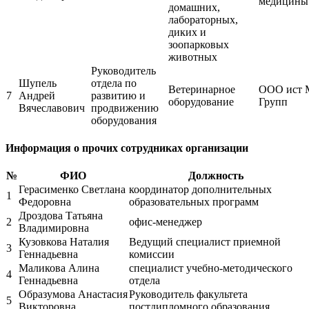
медицины
домашних,
лабораторных,
диких и
зоопарковых
животных
Руководитель
Шупель
отдела по
Ветеринарное
ООО ист 
7
Андрей
развитию и
оборудование
Групп
Вячеславович
продвижению
оборудования
Информация о прочих сотрудниках организации
№
ФИО
Должность
Герасименко Светлана
координатор дополнительных
1
Федоровна
образовательных программ
Дроздова Татьяна
2
офис-менеджер
Владимировна
Кузовкова Наталия
Ведущий специалист приемной
3
Геннадьевна
комиссии
Маликова Алина
специалист учебно-методического
4
Геннадьевна
отдела
Образумова Анастасия
Руководитель факультета
5
Викторовна
постдипломного образования