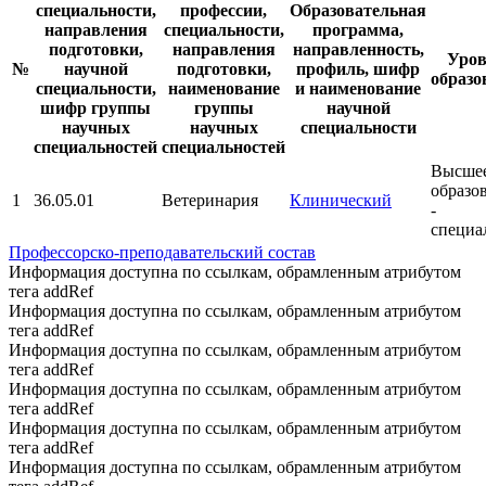
специальности,
профессии,
Образовательная
направления
специальности,
программа,
подготовки,
направления
направленность,
Уров
№
научной
подготовки,
профиль, шифр
образо
специальности,
наименование
и наименование
шифр группы
группы
научной
научных
научных
специальности
специальностей
специальностей
Высше
образо
1
36.05.01
Ветеринария
Клинический
-
специа
Профессорско-преподавательский состав
Информация доступна по ссылкам, обрамленным атрибутом
тега addRef
Информация доступна по ссылкам, обрамленным атрибутом
тега addRef
Информация доступна по ссылкам, обрамленным атрибутом
тега addRef
Информация доступна по ссылкам, обрамленным атрибутом
тега addRef
Информация доступна по ссылкам, обрамленным атрибутом
тега addRef
Информация доступна по ссылкам, обрамленным атрибутом