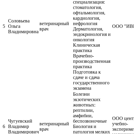
специализация:
стоматология,
офтальмология,
кардиология,
Соловьева
ветеринарный
нефрология
5
Ольга
ООО "ИВ
врач
Дерматология,
Владимировна
эндокринология и
онкология
Клиническая
практика
Врачебно-
производственная
практика
Подготовка к
сдаче и сдача
государственного
экзамена
Болезни
экзотических
животных:
рептилии,
амфибии,
ООО цент
Чугуевский
беспозвоночные
ветеринарный
учебно-
6
Владимир
Биология и
врач
экспериме
Владимирович
патология мелких