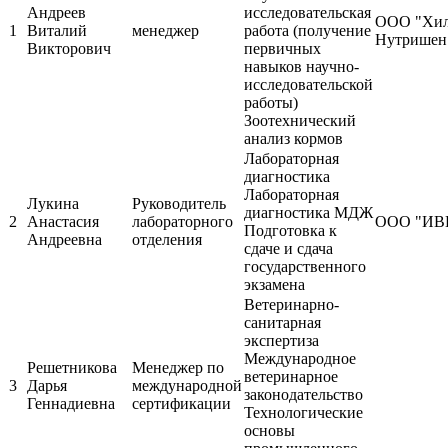
Андреев
исследовательская
ООО "Хил
1
Виталий
менеджер
работа (получение
Нутришен
Викторович
первичных
навыков научно-
исследовательской
работы)
Зоотехнический
анализ кормов
Лабораторная
диагностика
Лабораторная
Лукина
Руководитель
диагностика МДЖ
2
Анастасия
лабораторного
ООО "ИВ
Подготовка к
Андреевна
отделения
сдаче и сдача
государственного
экзамена
Ветеринарно-
санитарная
экспертиза
Международное
Решетникова
Менеджер по
ветеринарное
3
Дарья
международной
законодательство
Геннадиевна
сертификации
Технологические
основы