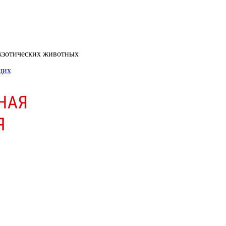
экзотических животных
щих