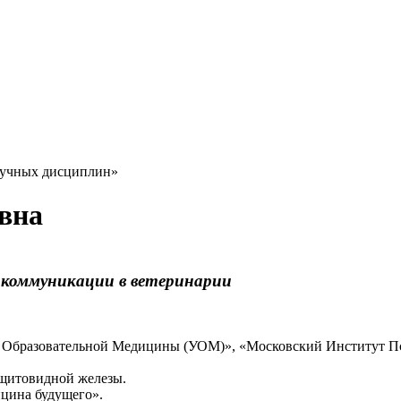
аучных дисциплин»
вна
е коммуникации в ветеринарии
т Образовательной Медицины (УОМ)», «Московский Институт П
 щитовидной железы.
цина будущего».