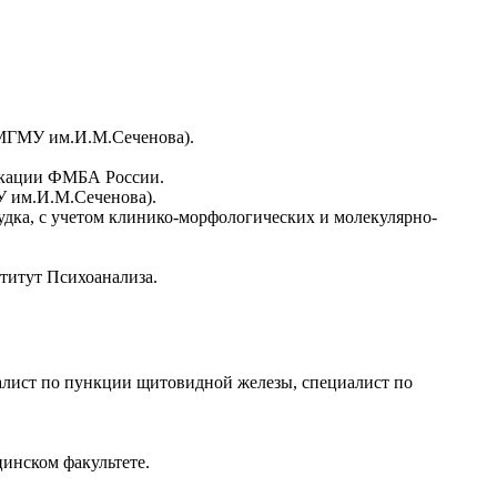
ПМГМУ им.И.М.Сеченова).
икации ФМБА России.
У им.И.М.Сеченова).
удка, с учетом клинико-морфологических и молекулярно-
титут Психоанализа.
циалист по пункции щитовидной железы, специалист по
цинском факультете.