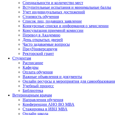
Специальности и количество мест
Вступительные испытания и минимальные баллы
Учет индивидуальных достижений
Стоимость обучения
Список лиц, подавших заявление
Конкурсные списки и информация о зачислении
Консультация приемной комиссии
Перевод в Академию
День открытых дверей
Часто задаваемые вопросы
ПредУниверсариум
Ректорский грант
Студентам
Расписание
Кафедры
Оплата обучения
Важные объявления и документы
Онлайн ресурсы и мероприятия для самообразован
Учебный процесс
Библиотека
Ветеринарным врачам
Направления обучения
Конференции АНО ВО МВА
Стажировка в ИВЦ МВА
Онлайн школа