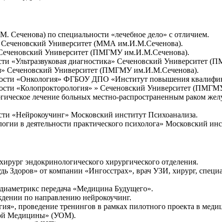
. Сеченова) по специальности «лечебное дело» с отличием.
» Сеченовский Университет (ММА им.И.М.Сеченова).
» Сеченовский Университет (ПМГМУ им.И.М.Сеченова).
ости «Ультразвуковая диагностика» Сеченовский Университет (
гия» Сеченовский Университет (ПМГМУ им.И.М.Сеченова).
альности «Онкология» ФГБОУ ДПО «Институт повышения квалиф
ьности «Колопрокторология» » Сеченовский Университет (ПМГМ
ргическое лечение больных местно-распространенным раком жел
ости «Нейрокоучинг» Московский институт Психоанализа.
огии в деятельности практического психолога» Московский инс
, хирург эндокринологического хирургического отделения.
Будь Здоров» от компании «Ингосстрах», врач УЗИ, хирург, спе
Медиаметрикс передача «Медицина Будущего».
ождении по направлению нейрокоучинг.
ргия», проведение тренингов в рамках пилотного проекта в меди
ьной Медицины» (УОМ).