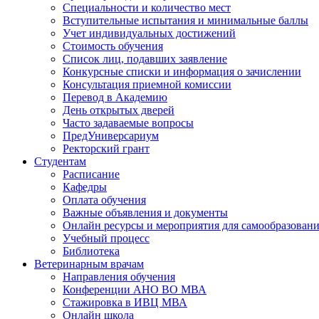
Специальности и количество мест
Вступительные испытания и минимальные баллы
Учет индивидуальных достижений
Стоимость обучения
Список лиц, подавших заявление
Конкурсные списки и информация о зачислении
Консультация приемной комиссии
Перевод в Академию
День открытых дверей
Часто задаваемые вопросы
ПредУниверсариум
Ректорский грант
Студентам
Расписание
Кафедры
Оплата обучения
Важные объявления и документы
Онлайн ресурсы и мероприятия для самообразован
Учебный процесс
Библиотека
Ветеринарным врачам
Направления обучения
Конференции АНО ВО МВА
Стажировка в ИВЦ МВА
Онлайн школа