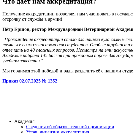
Что дает нам аккредитация?
Получение аккредитации позволяет нам участвовать в госуда
отсрочку от службы в армии!
Пётр Ершов, ректор Международной Ветеринарной Академ
"Прохождение аккредитации стало для нашего вуза самым сло
теми же возможностями для студентов. Особые трудности во
отвечать на 40 сложных вопросов. Несмотря на эти искусствен
Академия набрала 145 баллов при проходном пороге для госуд
учебном заведении."
Мы гордимся этой победой и рады разделить её с нашими студ
Приказ 02.07.2025 № 1352
Академия
Сведения об образовательной организации
Устав, лицензия, аккредитация