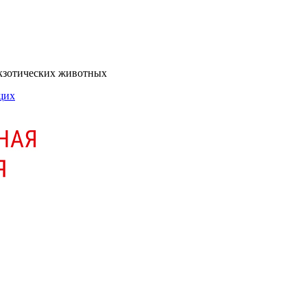
экзотических животных
щих