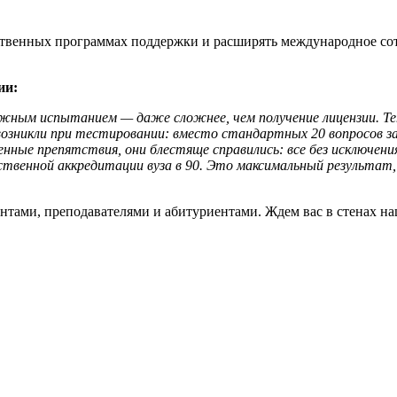
рственных программах поддержки и расширять международное со
ии:
жным испытанием — даже сложнее, чем получение лицензии. Теп
зникли при тестировании: вместо стандартных 20 вопросов з
ные препятствия, они блестяще справились: все без исключения
арственной аккредитации вуза в 90. Это максимальный результа
ентами, преподавателями и абитуриентами. Ждем вас в стенах н