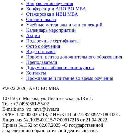
Направления обучения
Конференции АНО ВО МВА
Стажировка в ИВЦ МВА
Онлайн школа
Учебные материалы и записи лекций
Календарь мероприятий
Акции
Подарочные сертификаты
Фото с обучения
Видео-отзывы
Новости центра дополнительного образования
Преподаватели
Документы об окончании курсов
Контакты
Проживание и питание во время обучения
©2022-2026, АНО ВО МВА
107150, г. Москва, ул. Ивантеевская д.13 к.1.
Тел.: +7 (495)661-55-02
E-mail: ano_vo_mva@1vet.ru
ОГРН 1205000036713, ИНН/КПП 5027285909/771801001.
Лицензия № Л035-00115-77/00617215 от 21.04.2022.
Приказ №1352 от 02.07.2025 «О государственной
аккредитации образовательной деятельности».