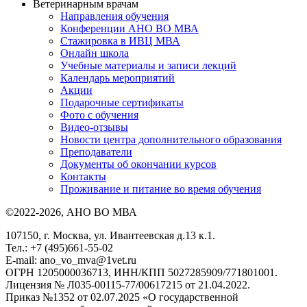
Ветеринарным врачам
Направления обучения
Конференции АНО ВО МВА
Стажировка в ИВЦ МВА
Онлайн школа
Учебные материалы и записи лекций
Календарь мероприятий
Акции
Подарочные сертификаты
Фото с обучения
Видео-отзывы
Новости центра дополнительного образования
Преподаватели
Документы об окончании курсов
Контакты
Проживание и питание во время обучения
©2022-2026, АНО ВО МВА
107150, г. Москва, ул. Ивантеевская д.13 к.1.
Тел.: +7 (495)661-55-02
E-mail: ano_vo_mva@1vet.ru
ОГРН 1205000036713, ИНН/КПП 5027285909/771801001.
Лицензия № Л035-00115-77/00617215 от 21.04.2022.
Приказ №1352 от 02.07.2025 «О государственной