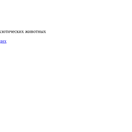
экзотических животных
щих