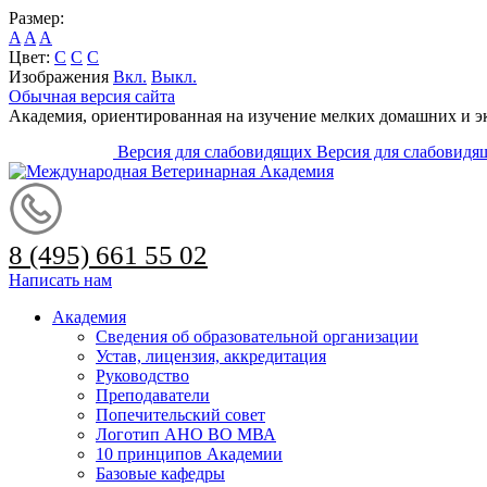
Размер:
A
A
A
Цвет:
C
C
C
Изображения
Вкл.
Выкл.
Обычная версия сайта
Академия, ориентированная на изучение мелких домашних и 
Версия для слабовидящих
Версия для слабовидя
8 (495) 661 55 02
Написать нам
Академия
Сведения об образовательной организации
Устав, лицензия, аккредитация
Руководство
Преподаватели
Попечительский совет
Логотип АНО ВО МВА
10 принципов Академии
Базовые кафедры