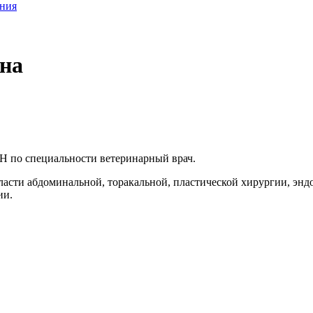
ания
на
Н по специальности ветеринарный врач.
бласти абдоминальной, торакальной, пластической хирургии, эн
ии.