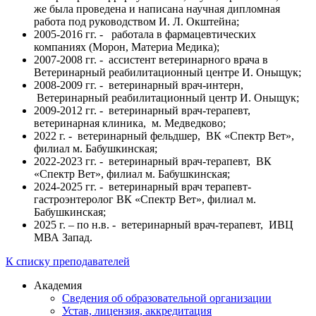
же была проведена и написана научная дипломная
работа под руководством И. Л. Окштейна;
2005-2016 гг. - работала в фармацевтических
компаниях (Морон, Материа Медика);
2007-2008 гг. - ассистент ветеринарного врача в
Ветеринарный реабилитационный центре И. Оныщук;
2008-2009 гг. - ветеринарный врач-интерн,
Ветеринарный реабилитационный центр И. Оныщук;
2009-2012 гг. - ветеринарный врач-терапевт,
ветеринарная клиника, м. Медведково;
2022 г. - ветеринарный фельдшер, ВК «Спектр Вет»,
филиал м. Бабушкинская;
2022-2023 гг. - ветеринарный врач-терапевт, ВК
«Спектр Вет», филиал м. Бабушкинская;
2024-2025 гг. - ветеринарный врач терапевт-
гастроэнтеролог ВК «Спектр Вет», филиал м.
Бабушкинская;
2025 г. – по н.в. - ветеринарный врач-терапевт, ИВЦ
МВА Запад.
К списку преподавателей
Академия
Сведения об образовательной организации
Устав, лицензия, аккредитация