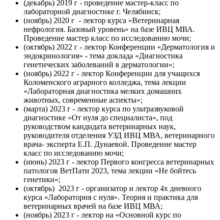
(декабрь) 2019 г - проведение мастер-класс по
лабораторной диагностике г. Челябинск;
(ноябрь) 2020 г - лектор курса «Ветеринарная
нефрология. Базовый уровень» на базе ИВЦ МВА.
Проведение мастер класс по исследованию мочи;
(октябрь) 2022 г - лектор Конференции «Дерматология и
эндокринология» - тема доклада «Диагностика
генетических заболеваний в дерматологии»;
(ноябрь) 2022 г - лектор Конференции для учащихся
Коломенского аграрного колледжа, тема лекции
«Лабораторная диагностика мелких домашних
животных, современные аспекты»;
(марта) 2023 г - лектор курса по ультразвуковой
диагностике «От нуля до специалиста», под
руководством кандидата ветеринарных наук,
руководителя отделения УЗД ИВЦ МВА, ветеринарного
врача- эксперта Е.П. Дунаевой. Проведение мастер
класс по исследованию мочи;
(июнь) 2023 г - лектор Первого конгресса ветеринарных
патологов ВетПати 2023, тема лекции «Не бойтесь
генетики»;
(октябрь) 2023 г - организатор и лектор 4х дневного
курса «Лаборатория с нуля». Теория и практика для
ветеринарных врачей на базе ИВЦ МВА;
(ноябрь) 2023 г - лектор на «Основной курс по