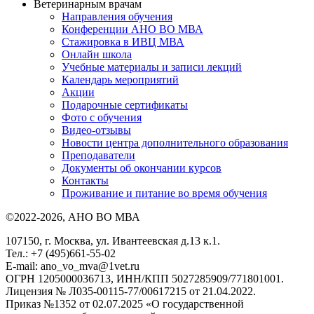
Ветеринарным врачам
Направления обучения
Конференции АНО ВО МВА
Стажировка в ИВЦ МВА
Онлайн школа
Учебные материалы и записи лекций
Календарь мероприятий
Акции
Подарочные сертификаты
Фото с обучения
Видео-отзывы
Новости центра дополнительного образования
Преподаватели
Документы об окончании курсов
Контакты
Проживание и питание во время обучения
©2022-2026, АНО ВО МВА
107150, г. Москва, ул. Ивантеевская д.13 к.1.
Тел.: +7 (495)661-55-02
E-mail: ano_vo_mva@1vet.ru
ОГРН 1205000036713, ИНН/КПП 5027285909/771801001.
Лицензия № Л035-00115-77/00617215 от 21.04.2022.
Приказ №1352 от 02.07.2025 «О государственной