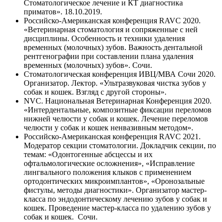
Стоматологическое лечение и КТ диагностика
приматов». 18.10.2019.
Российско-Американская конференция RAVC 2020.
«Ветеринарная стоматология и сопряженные с ней
дисциплины. Особенность и техники удаления
временных (молочных) зубов. Важность дентальной
рентгенографии при составлении плана удаления
временных (молочных) зубов». Сочи.
Стоматологическая конференция ИВЦ/МВА Сочи 2020.
Организатор. Лектор. «Ультразвуковая чистка зубов у
собак и кошек. Взгляд с другой стороны».
NVC. Национальная Ветеринарная Конференция 2020.
«Интердентальные, композитные фиксации переломов
нижней челюсти у собак и кошек. Лечение переломов
челюсти у собак и кошек ненвазивным методом».
Российско-Американская конференция RAVC 2021.
Модератор секции стоматологии. Докладчик секции, по
темам: «Одонтогенные абсцессы и их
офтальмологические осложнения», «Исправление
лингвального положения клыков с применением
ортодонтических микроимплантов», «Оронозальные
фистулы, методы диагностики». Организатор мастер-
класса по эндодонтическому лечению зубов у собак и
кошек. Проведение мастер-класса по удалению зубов у
собак и кошек. Сочи.