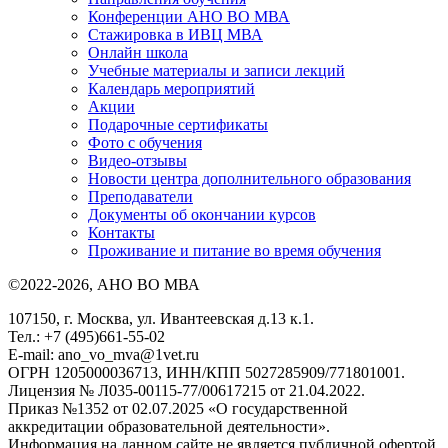
Конференции АНО ВО МВА
Стажировка в ИВЦ МВА
Онлайн школа
Учебные материалы и записи лекций
Календарь мероприятий
Акции
Подарочные сертификаты
Фото с обучения
Видео-отзывы
Новости центра дополнительного образования
Преподаватели
Документы об окончании курсов
Контакты
Проживание и питание во время обучения
©2022-2026, АНО ВО МВА
107150, г. Москва, ул. Ивантеевская д.13 к.1.
Тел.: +7 (495)661-55-02
E-mail: ano_vo_mva@1vet.ru
ОГРН 1205000036713, ИНН/КПП 5027285909/771801001.
Лицензия № Л035-00115-77/00617215 от 21.04.2022.
Приказ №1352 от 02.07.2025 «О государственной
аккредитации образовательной деятельности».
Информация на данном сайте не является публичной офертой.