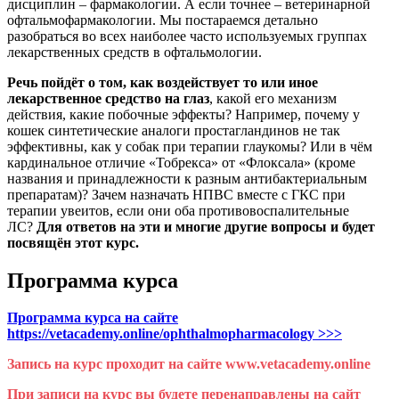
дисциплин – фармакологии. А если точнее – ветеринарной
офтальмофармакологии. Мы постараемся детально
разобраться во всех наиболее часто используемых группах
лекарственных средств в офтальмологии.
Речь пойдёт о том, как воздействует то или иное
лекарственное средство на глаз
, какой его механизм
действия, какие побочные эффекты? Например, почему у
кошек синтетические аналоги простагландинов не так
эффективны, как у собак при терапии глаукомы? Или в чём
кардинальное отличие «Тобрекса» от «Флоксала» (кроме
названия и принадлежности к разным антибактериальным
препаратам)? Зачем назначать НПВС вместе с ГКС при
терапии увеитов, если они оба противовоспалительные
ЛС?
Для ответов на эти и многие другие вопросы и будет
посвящён этот курс.
Программа курса
Программа курса на сайте
https://vetacademy.online/ophthalmopharmacology >>>
Запись на курс проходит на сайте www.vetacademy.online
При записи на курс вы будете перенаправлены на сайт