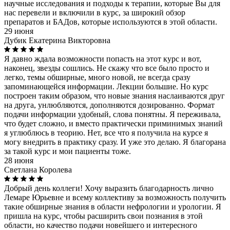
научные исследования и подходы к терапии, которые Вы для
нас перевели и включили в курс, за широкий обзор
препаратов и БАДов, которые используются в этой области.
29 июня
Дубик Екатерина Викторовна
Я давно ждала возможности попасть на этот курс и вот,
наконец, звезды сошлись. Не скажу что все было просто и
легко, темы обширные, много новой, не всегда сразу
запоминающейся информации. Лекции большие. Но курс
построен таким образом, что новые знания наслаиваются друг
на друга, унлюбляются, дополняются дозированно. Формат
подачи информации удобный, слова понятны. Я переживала,
что будет сложно, и вместо практически приминимых знаний
я углюблюсь в теорию. Нет, все что я получила на курсе я
могу внедрить в практику сразу. И уже это делаю. Я благорана
за такой курс и мои пациенты тоже.
28 июня
Светлана Королева
Добрый день коллеги! Хочу выразить благодарность лично
Лемаре Юрьевне и всему коллективу за возможность получить
такие обширные знания в области нефрологии и урологии. Я
пришла на курс, чтобы расширить свои познания в этой
области, но качество подачи новейшего и интересного