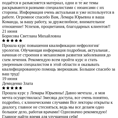
подаётся и разъясняется материал, одни и те же темы
раскрываются разными специалистами с нюансами с их
стороны. Информация очень актуальная и уже используется в
работе. Огромное спасибо Вам, Лемара Юрьевна и ваша
Команда, за вашу работу, за дружелюбное, внимательное
отношение! Успехов, процветания, благодарных клиентов!!
21 июня
Борисова Светлана Михайловна
Прошла курс повышения квалификации нефрология/
урология. Обучающая информация подробная, актуальная ,
начиная от строения и механизмов развития заболевания до
схем лечения. Рекомендую всем пройти курс и стать
уверенным специалистом в этой области и оказывать
квалифицированную помощь зверюшкам. Большое спасибо за
ваш труд!
19 июня
Демиденко Злата
Прошла курс у Лемары Юрьевны! Давно мечтала , и моя
мечта осуществилась! 3месяца доступа, все очень понятно,
подробно, с клиническими случаями Все лекторы открыты к
диалогу, главное не стесняться, ведь мы все делаем одно
большое дело, работая врачами! Однозначно рекомендую!
Главное найти время для улучшения себя!