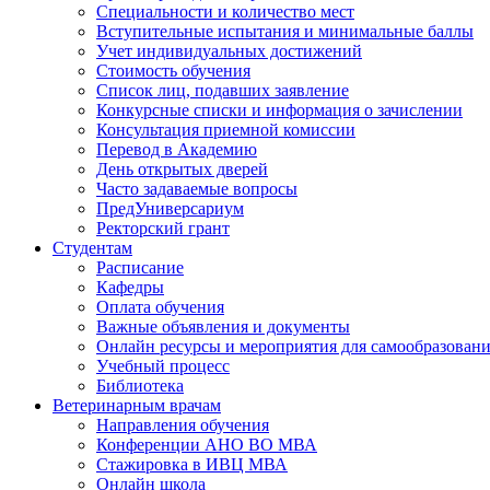
Специальности и количество мест
Вступительные испытания и минимальные баллы
Учет индивидуальных достижений
Стоимость обучения
Список лиц, подавших заявление
Конкурсные списки и информация о зачислении
Консультация приемной комиссии
Перевод в Академию
День открытых дверей
Часто задаваемые вопросы
ПредУниверсариум
Ректорский грант
Студентам
Расписание
Кафедры
Оплата обучения
Важные объявления и документы
Онлайн ресурсы и мероприятия для самообразован
Учебный процесс
Библиотека
Ветеринарным врачам
Направления обучения
Конференции АНО ВО МВА
Стажировка в ИВЦ МВА
Онлайн школа