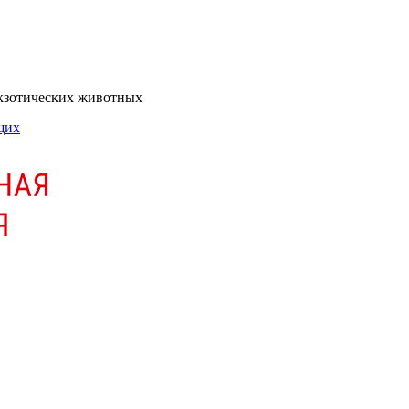
экзотических животных
щих