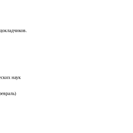
нарная Академия)
докладчиков.
еских наук
февраль)