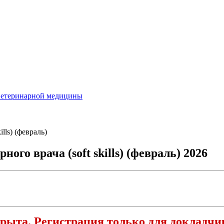
ветеринарной медицины
lls) (февраль)
го врача (soft skills) (февраль) 2026
рыта. Регистрация только для докладчи