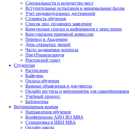
Специальности и количество мест
Вступительные испытания и минимальные баллы
Учет индивидуальных достижений
Стоимость обучения
Список лиц, подавших заявление
Конкурсные списки и информация о зачислении
Консультация приемной комиссии
Перевод в Академию
День открытых дверей
Часто задаваемые вопросы
ПредУниверсариум
Ректорский грант
Студентам
Расписание
Кафедры
Оплата обучения
Важные объявления и документы
Онлайн ресурсы и мероприятия для самообразован
Учебный процесс
Библиотека
Ветеринарным врачам
Направления обучения
Конференции АНО ВО МВА
Стажировка в ИВЦ МВА
Онлайн школа