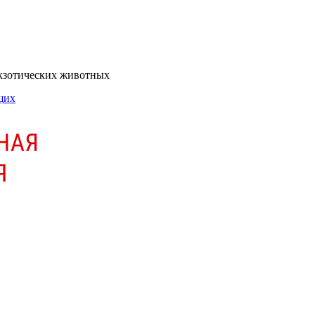
экзотических животных
щих