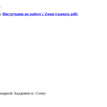
.
.
Инструкция по работе с Zoom (скачать pdf)
.
нарной Академии (г. Сочи)