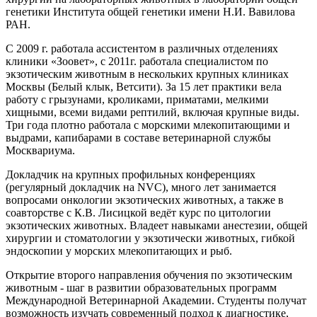
генетики Института общей генетики имени Н.И. Вавилова
РАН.
С 2009 г. работала ассистентом в различных отделениях
клиники «Зоовет», с 2011г. работала специалистом по
экзотическим животным в нескольких крупных клиниках
Москвы (Белый клык, Ветсити). За 15 лет практики вела
работу с грызунами, кроликами, приматами, мелкими
хищными, всеми видами рептилий, включая крупные виды.
Три года плотно работала с морскими млекопитающими и
выдрами, капибарами в составе ветеринарной службы
Москвариума.
Докладчик на крупных профильных конференциях
(регулярный докладчик на NVC), много лет занимается
вопросами онкологии экзотических животных, а также в
соавторстве с К.В. Лисицкой ведёт курс по цитологии
экзотических животных. Владеет навыками анестезии, общей
хирургии и стоматологии у экзотически животных, гибкой
эндоскопии у морских млекопитающих и рыб.
Открытие второго направления обучения по экзотическим
животным - шаг в развитии образовательных программ
Международной Ветеринарной Академии. Студенты получат
возможность изучать современный подход к диагностике,